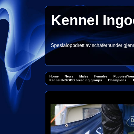
Kennel Ing
Spesialoppdrett av schäferhunder gjen
Home
News
Males
Females
Puppies/You
Kennel INGODD breeding groups
Champions
J