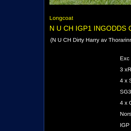
Longcoat
N U CH IGP1 INGODDS C
(N U CH Dirty Harry av Thorarin
Exc 1 AKK CK 1
3 xResC
4 x SG1 Tysk m
SG3 Åpen klasse 
4 x CERT /Fullcer
Norsk Utstilling
IGP 